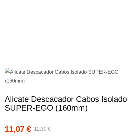
imagens
Saltar
Alicate Descacador Cabos Isolado
para
SUPER-EGO (160mm)
o
início
11,07 €
da
12,30 €
Galeria