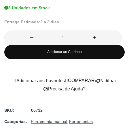
de
8 Unidades em Stock
imagens
Entrega Estimada:
2 a 3 dias
Adicionar ao Carrinho
COMPARAR
Adicionar aos Favoritos
Partilhar
Precisa de Ajuda?
SKU
06732
Categorias:
Ferramenta manual
Ferramentas