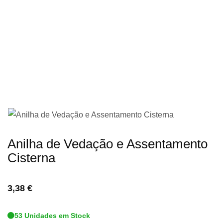
imagens
Saltar
Anilha de Vedação e Assentamento
para
Cisterna
o
início
3,38 €
da
Galeria
53 Unidades em Stock
de