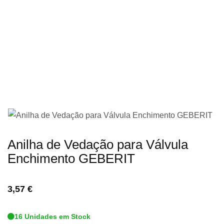
imagens
Saltar
Anilha de Vedação para Válvula
para
Enchimento GEBERIT
o
início
3,57 €
da
Galeria
16 Unidades em Stock
de