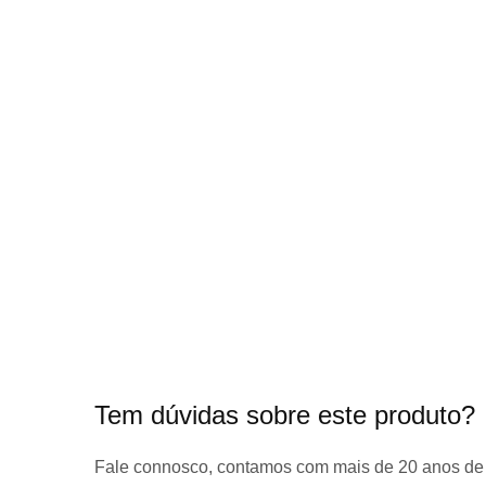
início
da
Galeria
de
imagens
Tem dúvidas sobre este produto?
Fale connosco, contamos com
mais de 20 anos de