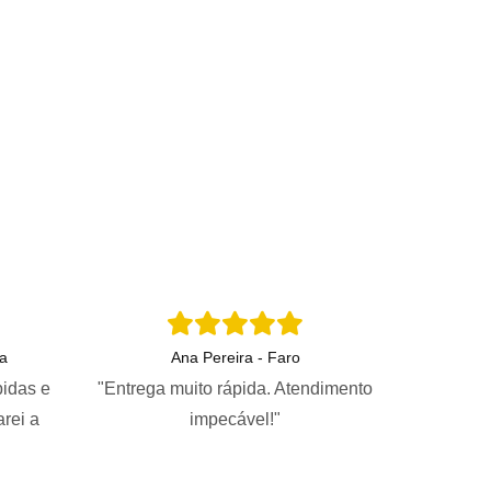
a
Ana Pereira - Faro
pidas e
"Entrega muito rápida. Atendimento
arei a
impecável!"