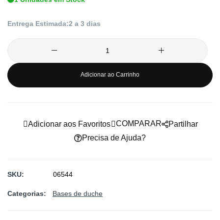
imagens
Entrega Estimada:
2 a 3 dias
Adicionar ao Carrinho
COMPARAR
Adicionar aos Favoritos
Partilhar
Precisa de Ajuda?
SKU
06544
Categorias:
Bases de duche