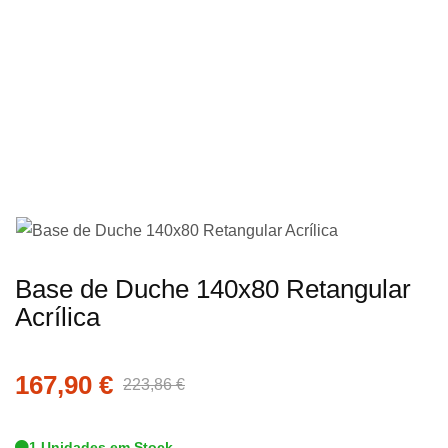
imagens
Saltar
Base de Duche 140x80 Retangular
para
Acrílica
o
início
167,90 €
da
223,86 €
Galeria
de
1 Unidades em Stock