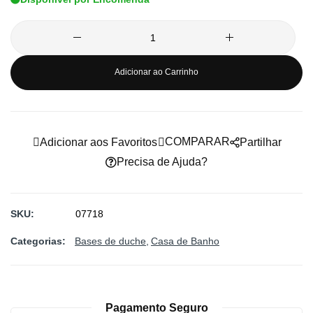
imagens
Adicionar ao Carrinho
COMPARAR
Adicionar aos Favoritos
Partilhar
Precisa de Ajuda?
SKU
07718
Categorias:
Bases de duche
Casa de Banho
Pagamento Seguro