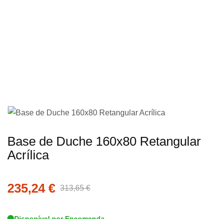
imagens
Saltar
Base de Duche 160x80 Retangular
para
Acrílica
o
início
235,24 €
da
313,65 €
Galeria
de
Disponível por Encomenda