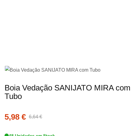
imagens
Saltar
Boia Vedação SANIJATO MIRA com
para
Tubo
o
início
5,98 €
da
6,64 €
Galeria
de
48 Unidades em Stock