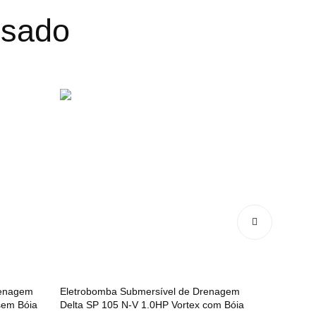
ssado
renagem
Eletrobomba Submersível de Drenagem
Eletrobom
sem Bóia
Delta SP 105 N-V 1.0HP Vortex com Bóia
Delta SP 1