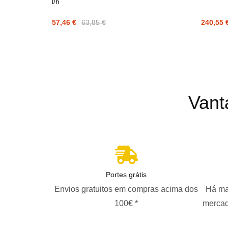
l/h
57,46 €
63,85 €
240,55 
Vant
Portes grátis
Envios gratuitos em compras acima dos
Há ma
100€ *
mercad