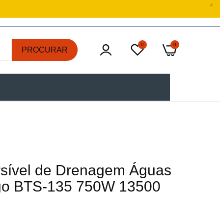
0
0
PROCURAR
ível de Drenagem Águas
go BTS-135 750W 13500