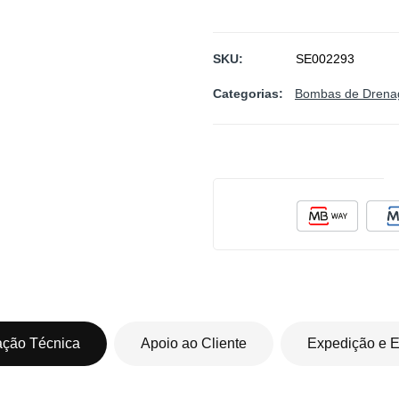
SKU
SE002293
Categorias:
Bombas de Dren
ação Técnica
Apoio ao Cliente
Expedição e E