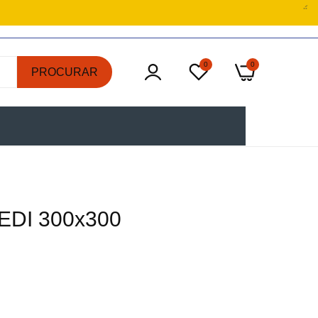
0
0
PROCURAR
EDI 300x300