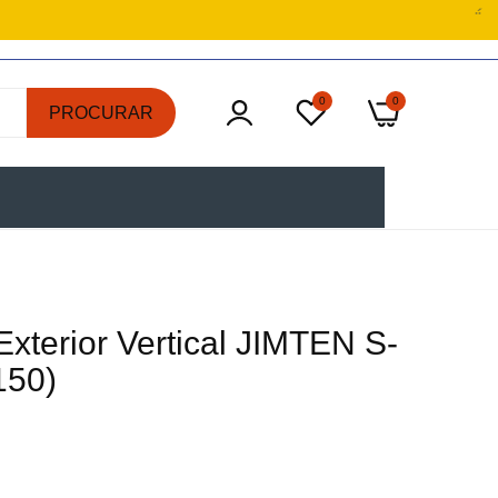
0
0
PROCURAR
Exterior Vertical JIMTEN S-
150)