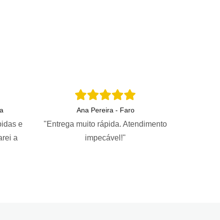
a
Ana Pereira - Faro
pidas e
"Entrega muito rápida. Atendimento
arei a
impecável!"