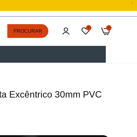
0
0
PROCURAR
ita Excêntrico 30mm PVC