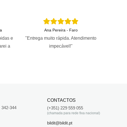
a
Ana Pereira - Faro
pidas e
"Entrega muito rápida. Atendimento
arei a
impecável!"
CONTACTOS
 342-344
(+351) 229 559 055
(chamada para rede fixa nacional)
bildit@bildit.pt