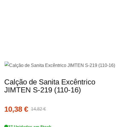
imagens
Saltar
Calção de Sanita Excêntrico
para
JIMTEN S-219 (110-16)
o
início
10,38 €
da
14,82 €
Galeria
de
37 Unidades em Stock