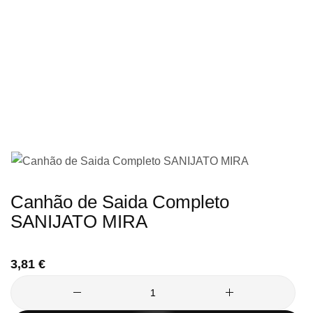
imagens
Saltar
Canhão de Saida Completo
para
SANIJATO MIRA
o
início
3,81 €
da
Galeria
de