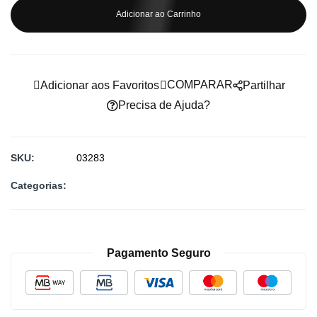
imagens
Adicionar ao Carrinho
COMPARAR
Adicionar aos Favoritos
Partilhar
Precisa de Ajuda?
SKU
03283
Categorias:
Pagamento Seguro