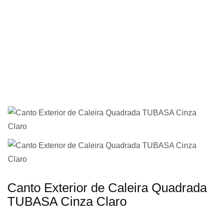
imagens
Saltar
Canto Exterior de Caleira Quadrada
para
TUBASA Cinza Claro
o
início