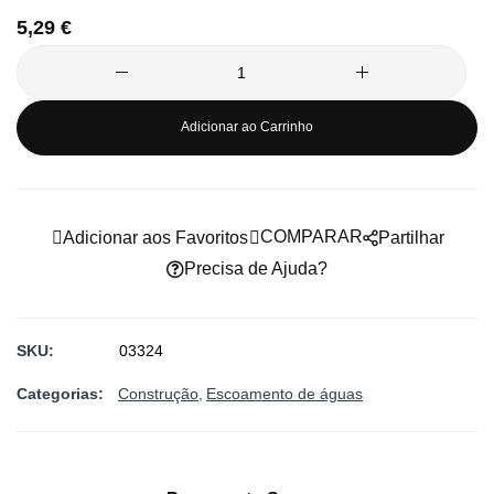
5,29 €
da
Galeria
de
imagens
Adicionar ao Carrinho
COMPARAR
Adicionar aos Favoritos
Partilhar
Precisa de Ajuda?
SKU
03324
Categorias:
Construção
Escoamento de águas