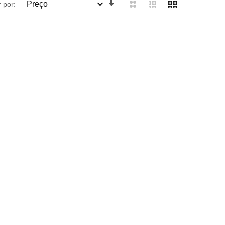
Definir
 por:
Ordenação
Crescente