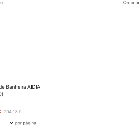
to
Ordenar
de Banheira AIDIA
0)
€
204,18 €
por página