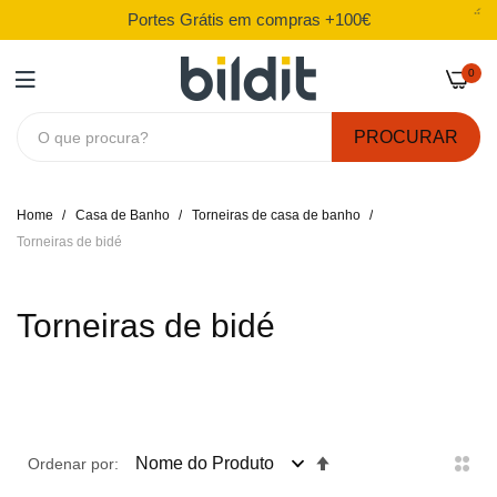
Portes Grátis em compras +100€
Apoio ao cliente: Segunda a Sábado
Tem dúvidas? Fale connosco!
+20 Anos de Experiência
Compras 100% seguras
0
PROCURAR
Ir
Home
Casa de Banho
Torneiras de casa de banho
para
Torneiras de bidé
o
Conteúdo
Torneiras de bidé
Definir
Ordenar por:
Ordenação