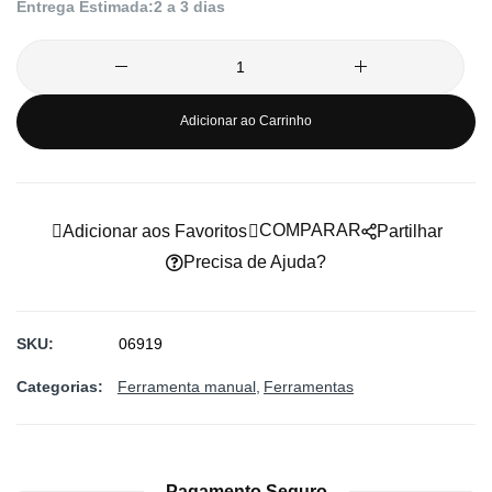
Entrega Estimada:
2 a 3 dias
imagens
Adicionar ao Carrinho
COMPARAR
Adicionar aos Favoritos
Partilhar
Precisa de Ajuda?
SKU
06919
Categorias:
Ferramenta manual
Ferramentas
Pagamento Seguro