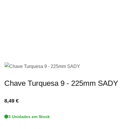
imagens
Saltar
Chave Turquesa 9 - 225mm SADY
para
o
8,49 €
início
da
3 Unidades em Stock
Galeria
de