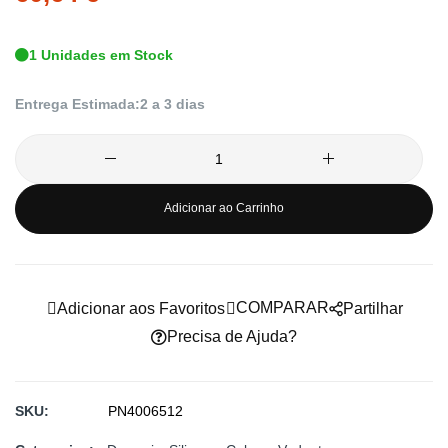
de
imagens
1 Unidades em Stock
Entrega Estimada:
2 a 3 dias
Adicionar ao Carrinho
COMPARAR
Adicionar aos Favoritos
Partilhar
Precisa de Ajuda?
SKU
PN4006512