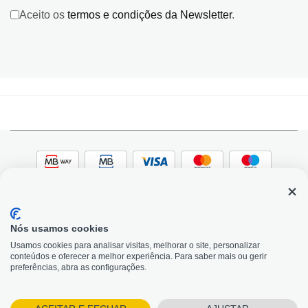
Aceito os
termos e condições da Newsletter
.
Nós usamos cookies
© 2026, Bildit. Todos os direitos reservados | Powered
Adobe
Usamos cookies para analisar visitas, melhorar o site, personalizar
by Toogas, with
Magento
conteúdos e oferecer a melhor experiência. Para saber mais ou gerir
Precisa de Ajuda?
preferências, abra as configurações.