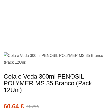
imagens
Saltar
Cola e Veda 300ml PENOSIL
para
POLYMER MS 35 Branco (Pack
o
12Uni)
início
da
60,64 €
Galeria
71,34 €