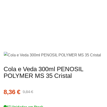
imagens
Saltar
Cola e Veda 300ml PENOSIL
para
POLYMER MS 35 Cristal
o
início
8,36 €
da
9,84 €
Galeria
de
67 Unidades em Stock