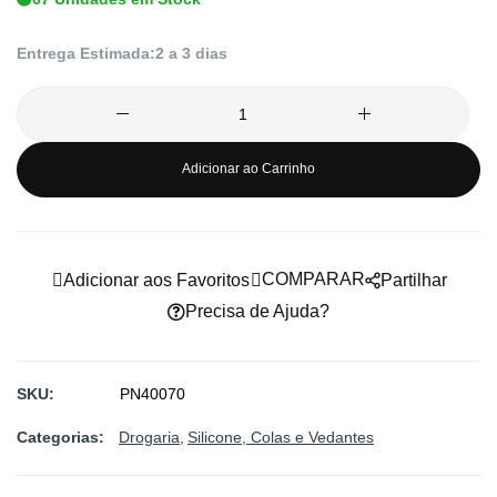
imagens
Entrega Estimada:
2 a 3 dias
Adicionar ao Carrinho
COMPARAR
Adicionar aos Favoritos
Partilhar
Precisa de Ajuda?
SKU
PN40070
Categorias:
Drogaria
Silicone, Colas e Vedantes