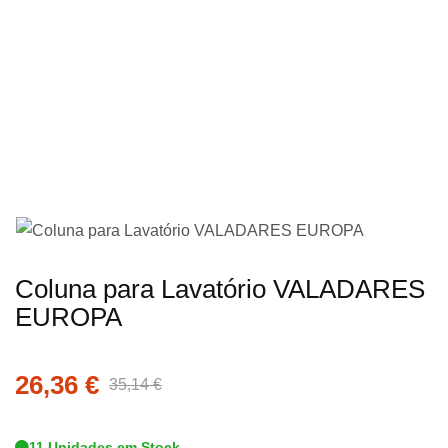
imagens
Saltar
Coluna para Lavatório VALADARES
para
EUROPA
o
início
26,36 €
da
35,14 €
Galeria
de
11 Unidades em Stock