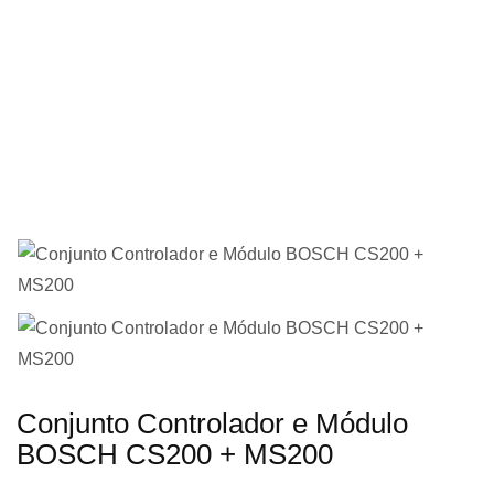
imagens
Saltar
Conjunto Controlador e Módulo
para
BOSCH CS200 + MS200
o
início