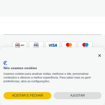
Nós usamos cookies
© 2026, Bildit. Todos os direitos reservados | Powered
Adobe
Usamos cookies para analisar visitas, melhorar o site, personalizar
by Toogas, with
Magento
conteúdos e oferecer a melhor experiência. Para saber mais ou gerir
Precisa de Ajuda?
preferências, abra as configurações.
ACEITAR E FECHAR
AJUSTAR