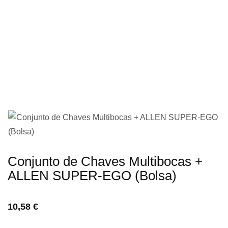
imagens
Saltar
Conjunto de Chaves Multibocas +
para
ALLEN SUPER-EGO (Bolsa)
o
início
10,58 €
da
Galeria