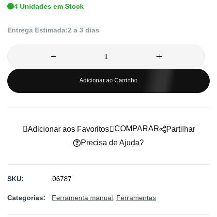
4 Unidades em Stock
de
imagens
Entrega Estimada:
2 a 3 dias
Adicionar ao Carrinho
COMPARAR
Adicionar aos Favoritos
Partilhar
Precisa de Ajuda?
SKU
06787
Categorias:
Ferramenta manual
Ferramentas