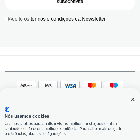
SUBSCREVER
Aceito os
termos e condições da Newsletter
.
Nós usamos cookies
© 2026, Bildit. Todos os direitos reservados | Powered
Adobe
Usamos cookies para analisar visitas, melhorar o site, personalizar
by Toogas, with
Magento
conteúdos e oferecer a melhor experiência. Para saber mais ou gerir
Precisa de Ajuda?
preferências, abra as configurações.