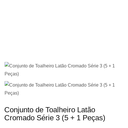
imagens
Saltar
Conjunto de Toalheiro Latão
para
Cromado Série 3 (5 + 1 Peças)
o
início