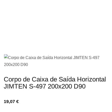
imagens
Saltar
Corpo de Caixa de Saída Horizontal
para
JIMTEN S-497 200x200 D90
o
início
19,07 €
da
Galeria