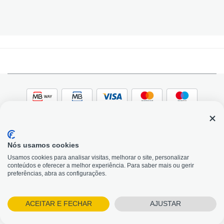
Nós usamos cookies
© 2026, Bildit. Todos os direitos reservados | Powered
Adobe
Usamos cookies para analisar visitas, melhorar o site, personalizar
by Toogas, with
Magento
conteúdos e oferecer a melhor experiência. Para saber mais ou gerir
Precisa de Ajuda?
preferências, abra as configurações.
ACEITAR E FECHAR
AJUSTAR