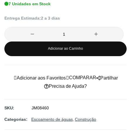
7 Unidades em Stock
de
imagens
Entrega Estimada:
2 a 3 dias
Adicionar ao Carrinho
COMPARAR
Adicionar aos Favoritos
Partilhar
Precisa de Ajuda?
SKU
JM08460
Categorias:
Escoamento de águas
Construção