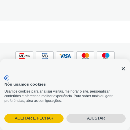
Nós usamos cookies
© 2026, Bildit. Todos os direitos reservados | Powered
Adobe
Usamos cookies para analisar visitas, melhorar o site, personalizar
by Toogas, with
Magento
conteúdos e oferecer a melhor experiência. Para saber mais ou gerir
Precisa de Ajuda?
preferências, abra as configurações.
ACEITAR E FECHAR
AJUSTAR