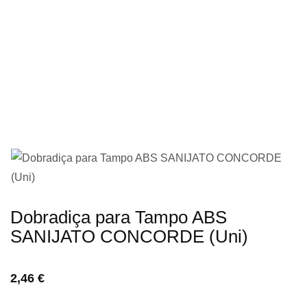
imagens
Saltar
Dobradiça para Tampo ABS
para
SANIJATO CONCORDE (Uni)
o
início
2,46 €
da
Galeria