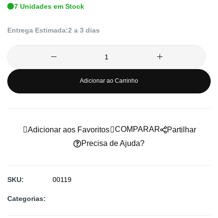
7 Unidades em Stock
de
imagens
Entrega Estimada:
2 a 3 dias
Adicionar ao Carrinho
COMPARAR
Adicionar aos Favoritos
Partilhar
Precisa de Ajuda?
SKU
00119
Categorias: