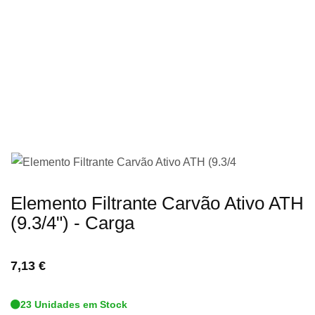
imagens
Saltar
Elemento Filtrante Carvão Ativo ATH
para
(9.3/4") - Carga
o
início
7,13 €
da
Galeria
23 Unidades em Stock
de