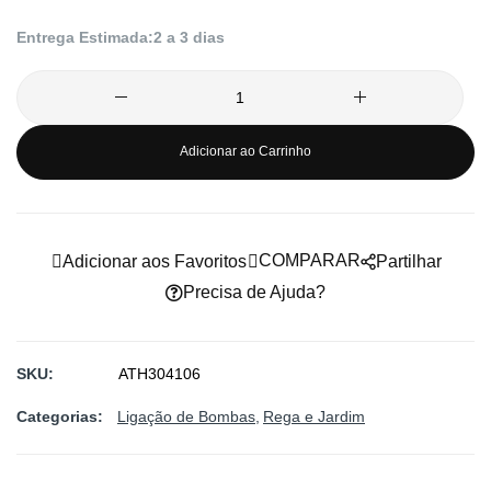
imagens
Entrega Estimada:
2 a 3 dias
Adicionar ao Carrinho
COMPARAR
Adicionar aos Favoritos
Partilhar
Precisa de Ajuda?
SKU
ATH304106
Categorias:
Ligação de Bombas
Rega e Jardim