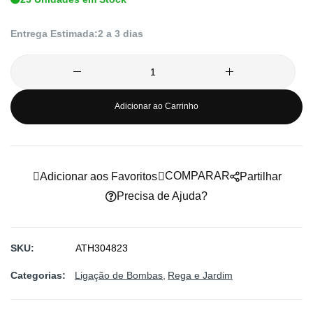
imagens
Entrega Estimada:
2 a 3 dias
Adicionar ao Carrinho
COMPARAR
Adicionar aos Favoritos
Partilhar
Precisa de Ajuda?
SKU
ATH304823
Categorias:
Ligação de Bombas
Rega e Jardim