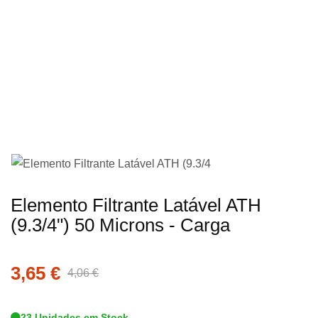
imagens
Saltar
Elemento Filtrante Latável ATH
para
(9.3/4") 50 Microns - Carga
o
início
3,65 €
da
4,06 €
Galeria
de
23 Unidades em Stock