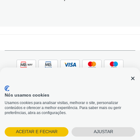
Nós usamos cookies
© 2026, Bildit. Todos os direitos reservados | Powered
Adobe
Usamos cookies para analisar visitas, melhorar o site, personalizar
by Toogas, with
Magento
conteúdos e oferecer a melhor experiência. Para saber mais ou gerir
Precisa de Ajuda?
preferências, abra as configurações.
ACEITAR E FECHAR
AJUSTAR