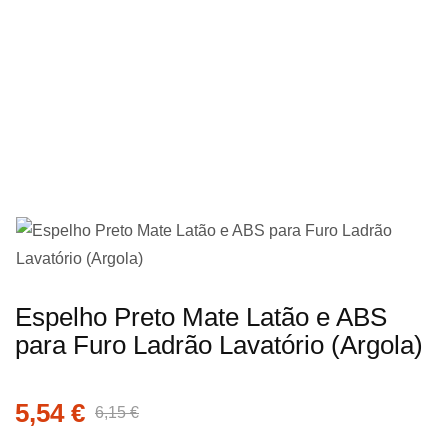
imagens
Saltar
Espelho Preto Mate Latão e ABS
para
para Furo Ladrão Lavatório (Argola)
o
início
5,54 €
da
6,15 €
Galeria