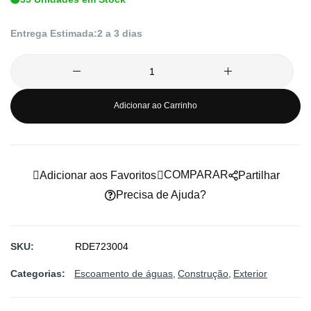
imagens
Entrega Estimada:
2 a 3 dias
Adicionar ao Carrinho
COMPARAR
Adicionar aos Favoritos
Partilhar
Precisa de Ajuda?
SKU
RDE723004
Categorias:
Escoamento de águas
Construção
Exterior