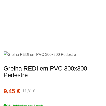
imagens
Saltar
Grelha REDI em PVC 300x300
para
Pedestre
o
início
9,45 €
da
11,81 €
Galeria
de
35 Unidades em Stock