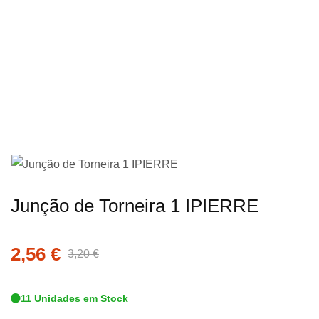
imagens
Saltar
Junção de Torneira 1 IPIERRE
para
o
2,56 €
início
3,20 €
da
Galeria
11 Unidades em Stock
de