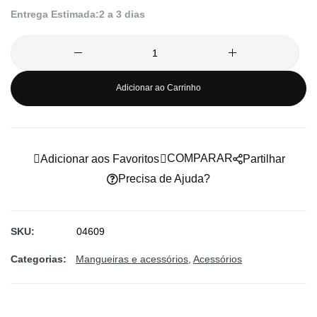
imagens
Entrega Estimada:
2 a 3 dias
Adicionar ao Carrinho
COMPARAR
Adicionar aos Favoritos
Partilhar
Precisa de Ajuda?
SKU
04609
Categorias:
Mangueiras e acessórios
Acessórios