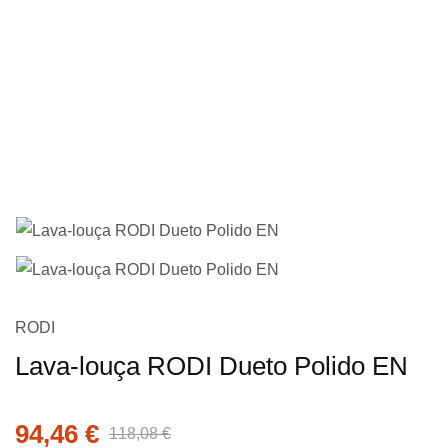
imagens
Saltar
RODI
para
Lava-louça RODI Dueto Polido EN
o
início
da
94,46 €
118,08 €
Galeria