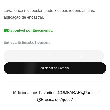
de
Lava-louça monoestampado 2 cubas redondas, para
imagens
aplicação de encastrar.
Disponível por Encomenda
Entrega Estimada:
1 semana
Adicionar ao Carrinho
COMPARAR
Adicionar aos Favoritos
Partilhar
Precisa de Ajuda?