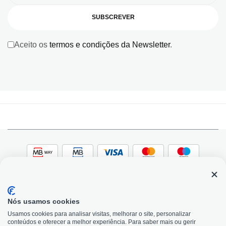
SUBSCREVER
Aceito os
termos e condições da Newsletter
.
Nós usamos cookies
© 2026, Bildit. Todos os direitos reservados | Powered
Adobe
Usamos cookies para analisar visitas, melhorar o site, personalizar
by Toogas, with
Magento
conteúdos e oferecer a melhor experiência. Para saber mais ou gerir