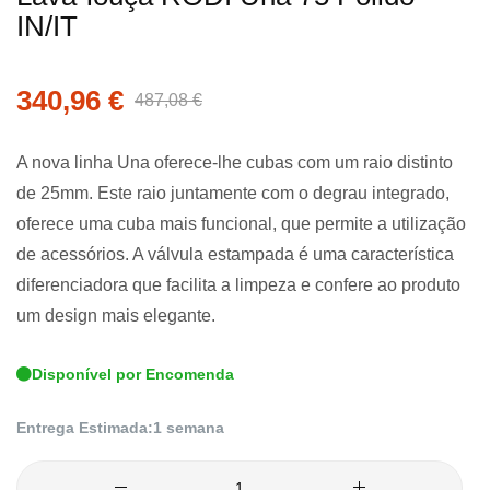
IN/IT
início
da
Galeria
340,96 €
487,08 €
de
imagens
A nova linha Una oferece-lhe cubas com um raio distinto
de 25mm. Este raio juntamente com o degrau integrado,
oferece uma cuba mais funcional, que permite a utilização
de acessórios. A válvula estampada é uma característica
diferenciadora que facilita a limpeza e confere ao produto
um design mais elegante.
Disponível por Encomenda
Entrega Estimada:
1 semana