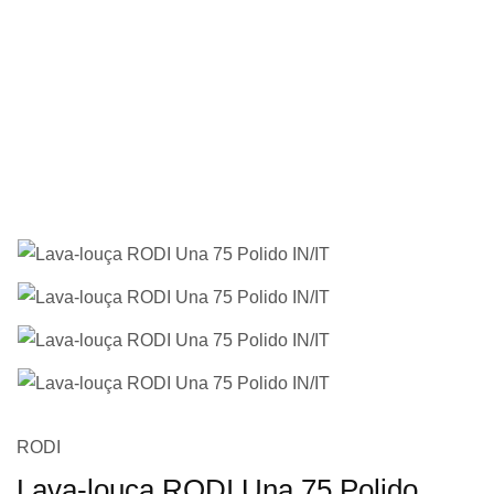
imagens
Saltar
RODI
para
Lava-louça RODI Una 75 Polido
o