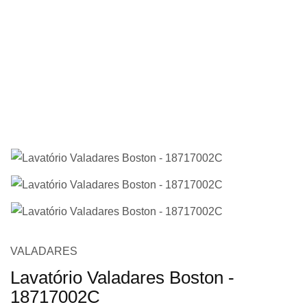
imagens
Saltar
VALADARES
para
Lavatório Valadares Boston -
o
18717002C
início