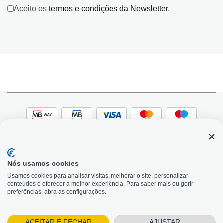
Aceito os
termos e condições da Newsletter
.
Nós usamos cookies
© 2026, Bildit. Todos os direitos reservados | Powered
Adobe
Usamos cookies para analisar visitas, melhorar o site, personalizar
by Toogas, with
Magento
conteúdos e oferecer a melhor experiência. Para saber mais ou gerir
Precisa de Ajuda?
preferências, abra as configurações.
ACEITAR E FECHAR
AJUSTAR