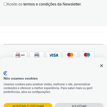
Aceito os
termos e condições da Newsletter
.
Nós usamos cookies
© 2026, Bildit. Todos os direitos reservados | Powered
Adobe
Usamos cookies para analisar visitas, melhorar o site, personalizar
by Toogas, with
Magento
conteúdos e oferecer a melhor experiência. Para saber mais ou gerir
Precisa de Ajuda?
preferências, abra as configurações.
ACEITAR E FECHAR
AJUSTAR