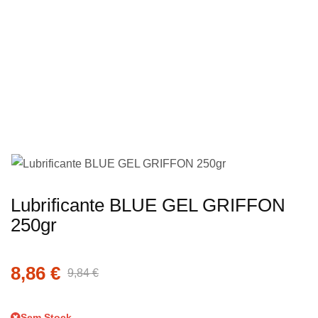
imagens
Saltar
Lubrificante BLUE GEL GRIFFON
para
250gr
o
início
8,86 €
da
9,84 €
Galeria
de
Sem Stock