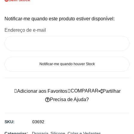
imagens
Notificar-me quando este produto estiver disponível:
Endereço de e-mail
Notificar-me quando houver Stock
COMPARAR
Adicionar aos Favoritos
Partilhar
Precisa de Ajuda?
SKU
03692
Categorias:
Drogaria
Silicone, Colas e Vedantes