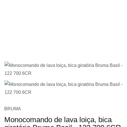
imagens
Saltar
BRUMA
para
Monocomando de lava loiça, bica
o
início