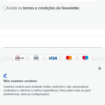
Aceito os
termos e condições da Newsletter
.
Nós usamos cookies
© 2026, Bildit. Todos os direitos reservados | Powered
Adobe
Usamos cookies para analisar visitas, melhorar o site, personalizar
by Toogas, with
Magento
conteúdos e oferecer a melhor experiência. Para saber mais ou gerir
Precisa de Ajuda?
preferências, abra as configurações.