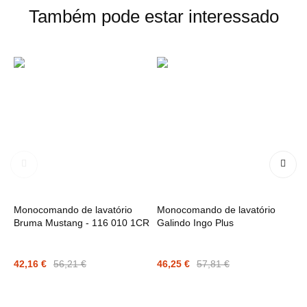
Também pode estar interessado
Monocomando de lavatório
Monocomando de lavatório
M
Bruma Mustang - 116 010 1CR
Galindo Ingo Plus
m
M
42,16 €
56,21 €
46,25 €
57,81 €
5