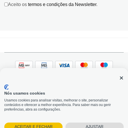
Aceito os
termos e condições da Newsletter
.
Nós usamos cookies
© 2026, Bildit. Todos os direitos reservados | Powered
Adobe
Usamos cookies para analisar visitas, melhorar o site, personalizar
by Toogas, with
Magento
conteúdos e oferecer a melhor experiência. Para saber mais ou gerir
Precisa de Ajuda?
preferências, abra as configurações.
ACEITAR E FECHAR
AJUSTAR