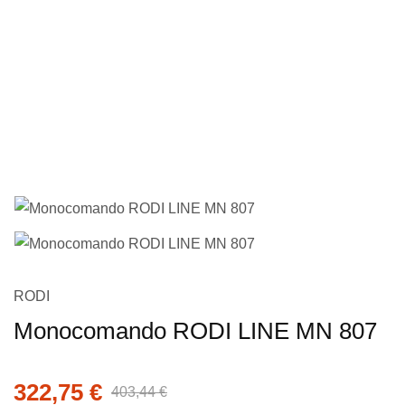
imagens
Saltar
RODI
para
Monocomando RODI LINE MN 807
o
início
da
322,75 €
403,44 €
Galeria