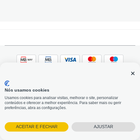
Nós usamos cookies
© 2026, Bildit. Todos os direitos reservados | Powered
Adobe
Usamos cookies para analisar visitas, melhorar o site, personalizar
by Toogas, with
Magento
conteúdos e oferecer a melhor experiência. Para saber mais ou gerir
Precisa de Ajuda?
preferências, abra as configurações.
ACEITAR E FECHAR
AJUSTAR