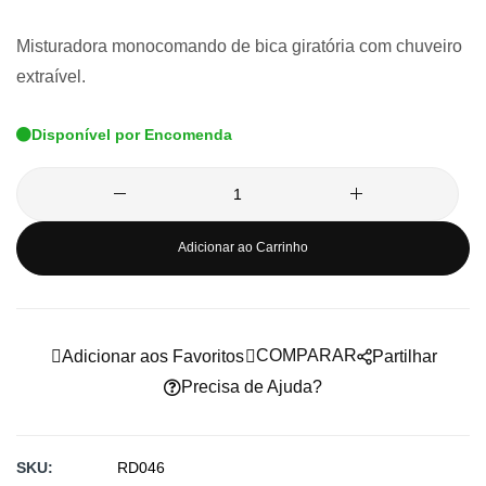
de
Misturadora monocomando de bica giratória com chuveiro
imagens
extraível.
Disponível por Encomenda
Adicionar ao Carrinho
COMPARAR
Adicionar aos Favoritos
Partilhar
Precisa de Ajuda?
SKU
RD046