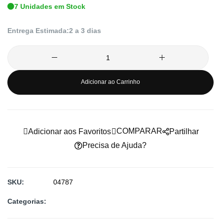
7 Unidades em Stock
de
imagens
Entrega Estimada:
2 a 3 dias
Adicionar ao Carrinho
COMPARAR
Adicionar aos Favoritos
Partilhar
Precisa de Ajuda?
SKU
04787
Categorias: