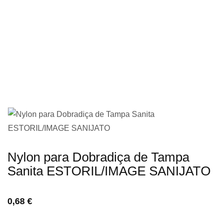
imagens
Saltar
Nylon para Dobradiça de Tampa
para
Sanita ESTORIL/IMAGE SANIJATO
o
início
0,68 €
da
Galeria