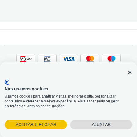
Nós usamos cookies
© 2026, Bildit. Todos os direitos reservados | Powered
Adobe
Usamos cookies para analisar visitas, melhorar o site, personalizar
by Toogas, with
Magento
conteúdos e oferecer a melhor experiência. Para saber mais ou gerir
Precisa de Ajuda?
preferências, abra as configurações.
ACEITAR E FECHAR
AJUSTAR