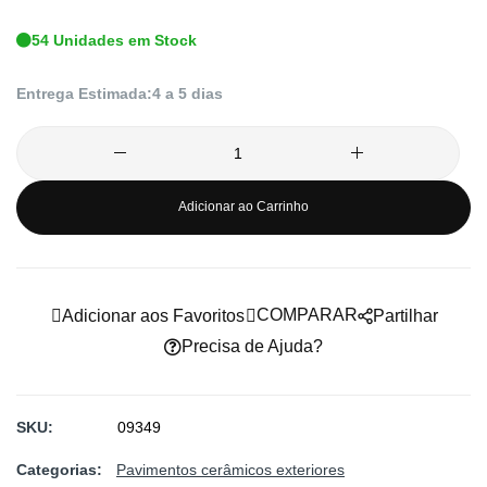
imagens
54 Unidades em Stock
Entrega Estimada:
4 a 5 dias
Adicionar ao Carrinho
COMPARAR
Adicionar aos Favoritos
Partilhar
Precisa de Ajuda?
SKU
09349
Categorias:
Pavimentos cerâmicos exteriores