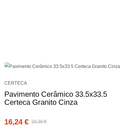
imagens
Saltar
CERTECA
para
Pavimento Cerâmico 33.5x33.5
o
Certeca Granito Cinza
início
da
Galeria
16,24 €
20,30 €
de