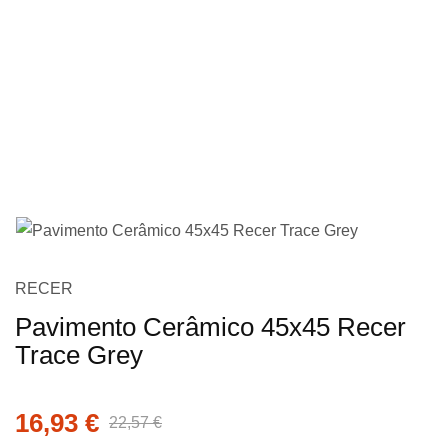
imagens
Saltar
RECER
para
Pavimento Cerâmico 45x45 Recer
o
Trace Grey
início
da
Galeria
16,93 €
22,57 €
de