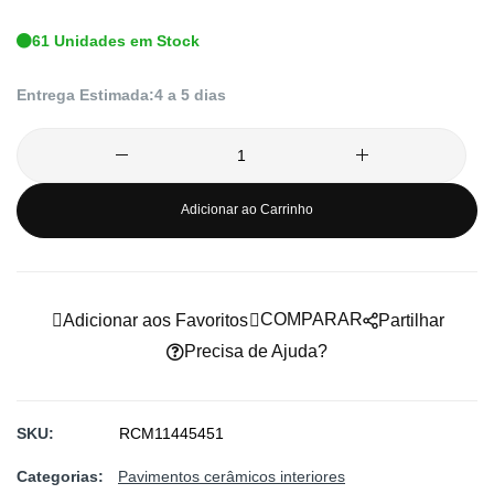
imagens
61 Unidades em Stock
Entrega Estimada:
4 a 5 dias
Adicionar ao Carrinho
COMPARAR
Adicionar aos Favoritos
Partilhar
Precisa de Ajuda?
SKU
RCM11445451
Categorias:
Pavimentos cerâmicos interiores