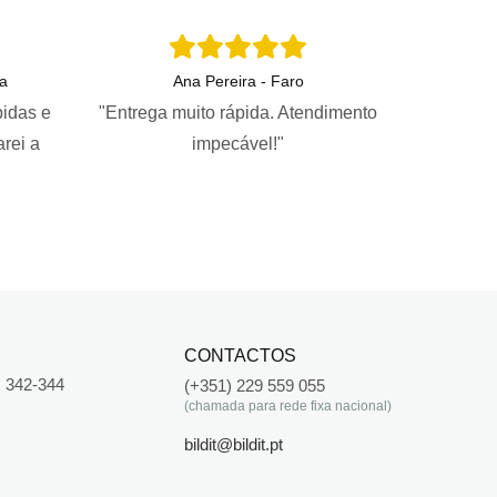
a
Ana Pereira - Faro
pidas e
"Entrega muito rápida. Atendimento
arei a
impecável!"
CONTACTOS
 342-344
(+351) 229 559 055
(chamada para rede fixa nacional)
bildit@bildit.pt