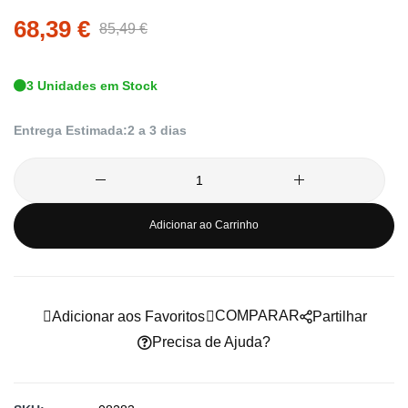
68,39 €
da
85,49 €
Galeria
de
3 Unidades em Stock
imagens
Entrega Estimada:
2 a 3 dias
Adicionar ao Carrinho
COMPARAR
Adicionar aos Favoritos
Partilhar
Precisa de Ajuda?