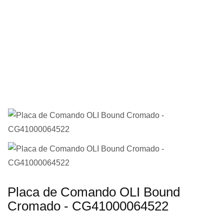
imagens
Saltar
Placa de Comando OLI Bound
para
Cromado - CG41000064522
o
início