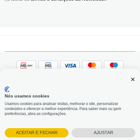
Nós usamos cookies
© 2026, Bildit. Todos os direitos reservados | Powered
Adobe
Usamos cookies para analisar visitas, melhorar o site, personalizar
by Toogas, with
Magento
conteúdos e oferecer a melhor experiência. Para saber mais ou gerir
Precisa de Ajuda?
preferências, abra as configurações.
ACEITAR E FECHAR
AJUSTAR