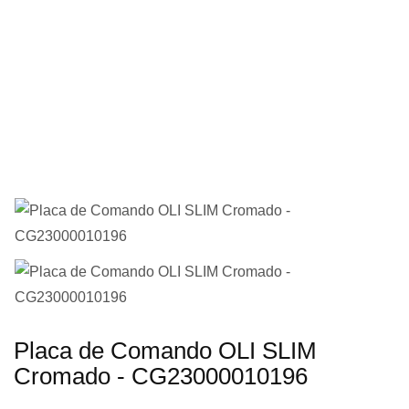
imagens
Saltar
Placa de Comando OLI SLIM
para
Cromado - CG23000010196
o
início