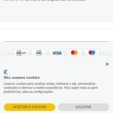
Nós usamos cookies
© 2026, Bildit. Todos os direitos reservados | Powered
Adobe
Usamos cookies para analisar visitas, melhorar o site, personalizar
by Toogas, with
Magento
conteúdos e oferecer a melhor experiência. Para saber mais ou gerir
Precisa de Ajuda?
preferências, abra as configurações.
ACEITAR E FECHAR
AJUSTAR