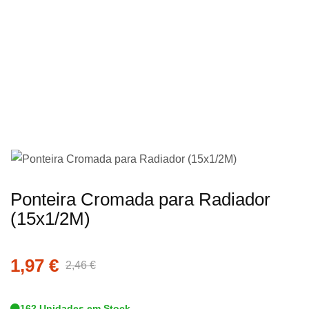
imagens
Saltar
Ponteira Cromada para Radiador
para
(15x1/2M)
o
início
1,97 €
da
2,46 €
Galeria
de
162 Unidades em Stock