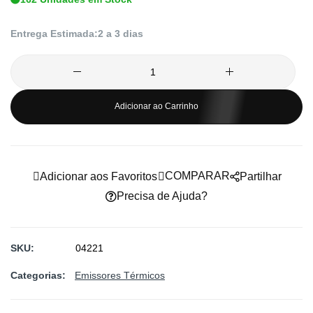
imagens
Entrega Estimada:
2 a 3 dias
Adicionar ao Carrinho
COMPARAR
Adicionar aos Favoritos
Partilhar
Precisa de Ajuda?
SKU
04221
Categorias:
Emissores Térmicos