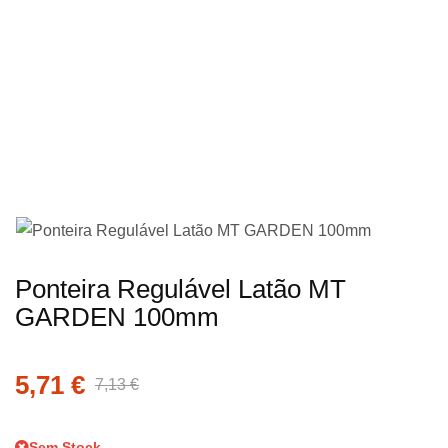
imagens
Saltar
Ponteira Regulável Latão MT
para
GARDEN 100mm
o
início
5,71 €
da
7,13 €
Galeria
de
Sem Stock