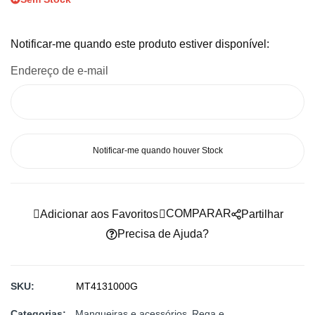
imagens
Notificar-me quando este produto estiver disponível:
Endereço de e-mail
Notificar-me quando houver Stock
COMPARAR
Adicionar aos Favoritos
Partilhar
Precisa de Ajuda?
SKU
MT4131000G
Categorias:
Mangueiras e acessórios
Rega e