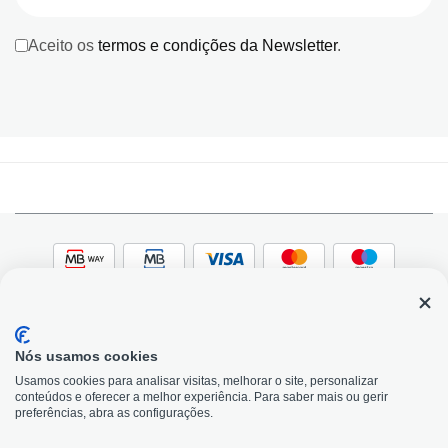
Aceito os
termos e condições da Newsletter
.
Nós usamos cookies
© 2026, Bildit. Todos os direitos reservados | Powered
Adobe
Usamos cookies para analisar visitas, melhorar o site, personalizar
by Toogas, with
Magento
conteúdos e oferecer a melhor experiência. Para saber mais ou gerir
Precisa de Ajuda?
preferências, abra as configurações.