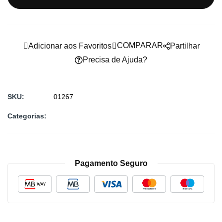
imagens
COMPARAR
Adicionar aos Favoritos
Partilhar
Precisa de Ajuda?
SKU
01267
Categorias:
Pagamento Seguro