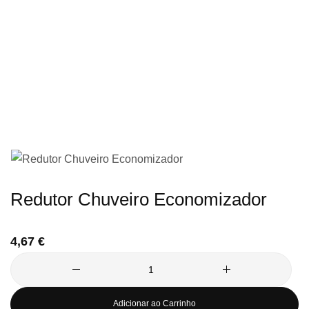
imagens
Saltar
Redutor Chuveiro Economizador
para
o
4,67 €
início
da
Galeria
de
Adicionar ao Carrinho