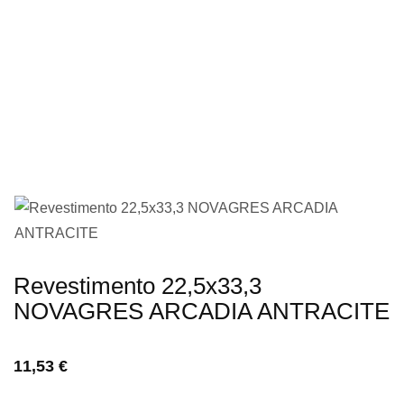
imagens
Saltar
Revestimento 22,5x33,3
para
NOVAGRES ARCADIA ANTRACITE
o
início
11,53 €
da
Galeria