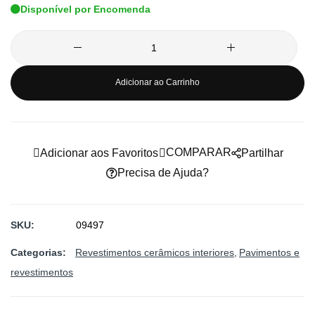
Disponível por Encomenda
de
imagens
Adicionar ao Carrinho
COMPARAR
Adicionar aos Favoritos
Partilhar
Precisa de Ajuda?
SKU
09497
Categorias:
Revestimentos cerâmicos interiores
Pavimentos e
revestimentos