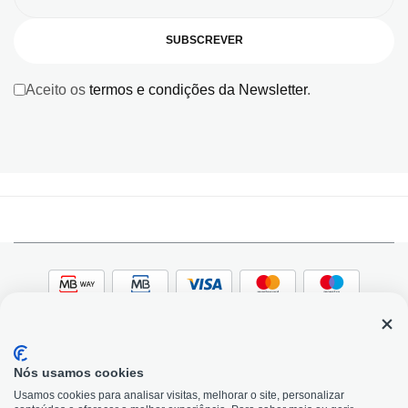
SUBSCREVER
Aceito os
termos e condições da Newsletter
.
Nós usamos cookies
© 2026, Bildit. Todos os direitos reservados | Powered
Adobe
Usamos cookies para analisar visitas, melhorar o site, personalizar
by Toogas, with
Magento