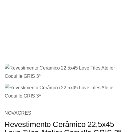
imagens
Saltar
NOVAGRES
para
Revestimento Cerâmico 22,5x45
o
início