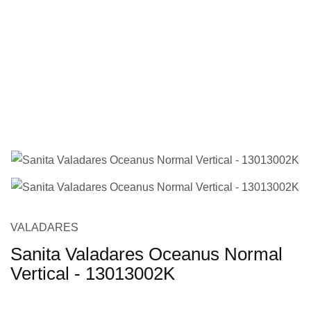
imagens
Saltar
VALADARES
para
Sanita Valadares Oceanus Normal
o
Vertical - 13013002K
início
da
Galeria