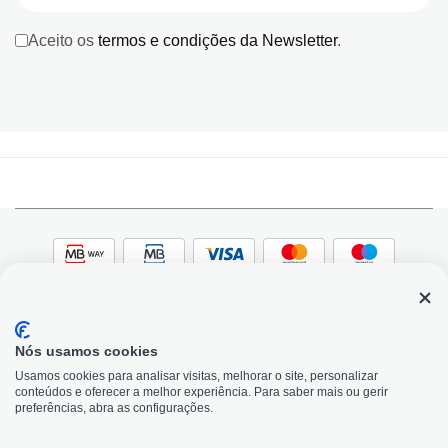
Aceito os
termos e condições da Newsletter
.
Nós usamos cookies
© 2026, Bildit. Todos os direitos reservados | Powered
Adobe
Usamos cookies para analisar visitas, melhorar o site, personalizar
by Toogas, with
Magento
conteúdos e oferecer a melhor experiência. Para saber mais ou gerir
Precisa de Ajuda?
preferências, abra as configurações.