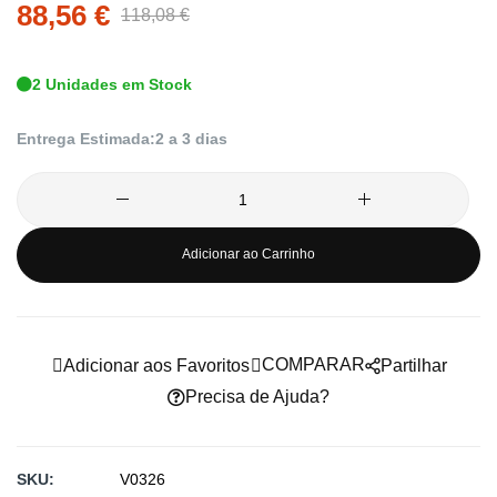
88,56 €
118,08 €
de
imagens
2 Unidades em Stock
Entrega Estimada:
2 a 3 dias
Adicionar ao Carrinho
COMPARAR
Adicionar aos Favoritos
Partilhar
Precisa de Ajuda?
SKU
V0326