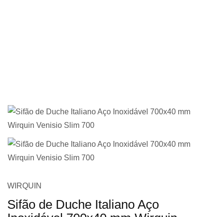
imagens
Saltar
WIRQUIN
para
Sifão de Duche Italiano Aço
o
início