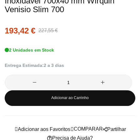
Inoxidável 700x40 mm Wirquin
Venisio Slim 700
da
Galeria
de
193,42 €
227,55 €
imagens
2 Unidades em Stock
Entrega Estimada:
2 a 3 dias
Adicionar ao Carrinho
COMPARAR
Adicionar aos Favoritos
Partilhar
Precisa de Ajuda?